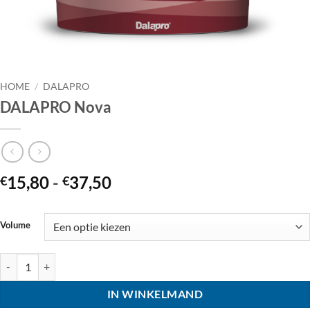
HOME
/
DALAPRO
DALAPRO Nova
Prijsklasse:
15,80
-
37,50
€
€
€15,80
tot
Volume
€37,50
DALAPRO Nova aantal
IN WINKELMAND