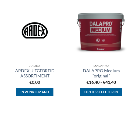
ARDEX
DALAPRO
ARDEX UITGEBREID
DALAPRO Medium
ASSORTIMENT
“original”
Prijsklasse
€
0,00
€
16,40
-
€
41,40
€16,40
tot
IN WINKELMAND
OPTIES SELECTEREN
€41,40
Dit
product
heeft
meerdere
variaties.
Deze