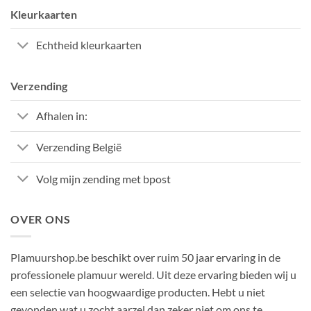
optie
Kleurkaarten
kan
gekozen
Echtheid kleurkaarten
worden
op
de
Verzending
productpagina
Afhalen in:
Verzending België
Volg mijn zending met bpost
OVER ONS
Plamuurshop.be beschikt over ruim 50 jaar ervaring in de
professionele plamuur wereld. Uit deze ervaring bieden wij u
een selectie van hoogwaardige producten. Hebt u niet
gevonden wat u zocht aarzel dan zeker niet om ons te