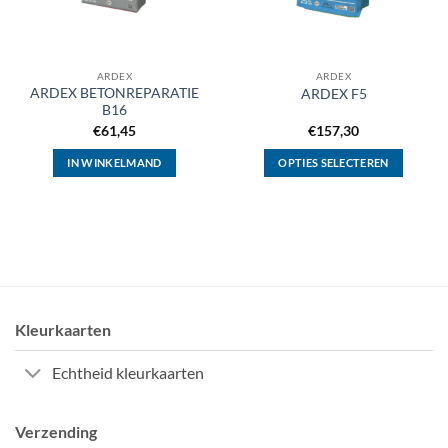
ARDEX
ARDEX
ARDEX BETONREPARATIE
ARDEX F5
B16
€
61,45
€
157,30
IN WINKELMAND
OPTIES SELECTEREN
Dit
product
heeft
meerdere
variaties.
Deze
optie
Kleurkaarten
kan
gekozen
Echtheid kleurkaarten
worden
op
de
Verzending
productpagina